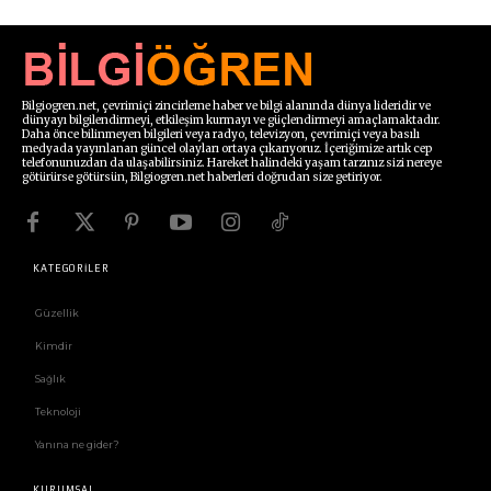
Bilgiogren.net, çevrimiçi zincirleme haber ve bilgi alanında dünya lideridir ve
dünyayı bilgilendirmeyi, etkileşim kurmayı ve güçlendirmeyi amaçlamaktadır.
Daha önce bilinmeyen bilgileri veya radyo, televizyon, çevrimiçi veya basılı
medyada yayınlanan güncel olayları ortaya çıkarıyoruz. İçeriğimize artık cep
telefonunuzdan da ulaşabilirsiniz. Hareket halindeki yaşam tarzınız sizi nereye
götürürse götürsün, Bilgiogren.net haberleri doğrudan size getiriyor.
KATEGORİLER
Güzellik
Kimdir
Sağlık
Teknoloji
Yanına ne gider?
KURUMSAL