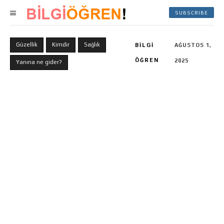
SUBSCRIBE
Güzellik
Kimdir
Sağlık
BILGI
AĞUSTOS 1,
ÖĞREN
2025
Yanına ne gider?