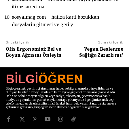
itiraz sureci na
sosyalmag.com – hafiza karti bozukken
dosyalarin gitmesi ve geri y
Önceki İçerik
Sonraki İçerik
Ofis Ergonomisi: Bel ve
Vegan Beslenme
Boyun Ağrısını Önleyin
Sağlığa Zararlı mı?
Bilgiogren.net, çevrimiçi zincirleme haber ve bilgi alanında dünya lideridir ve
dünyayı bilgilendirmeyi, etkileşim kurmayı ve güçlendirmeyi amaçlamaktadır.
Daha önce bilinmeyen bilgileri veya radyo, televizyon, çevrimiçi veya basılı
medyada yayınlanan güncel olayları ortaya çıkarıyoruz. İçeriğimize artık cep
telefonunuzdan da ulaşabilirsiniz. Hareket halindeki yaşam tarzınız sizi nereye
götürürse götürsün, Bilgiogren.net haberleri doğrudan size getiriyor.