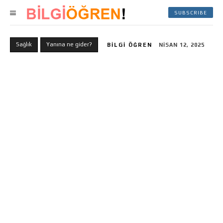
SUBSCRIBE
Sağlık
Yanına ne gider?
BILGI ÖĞREN
NISAN 12, 2025