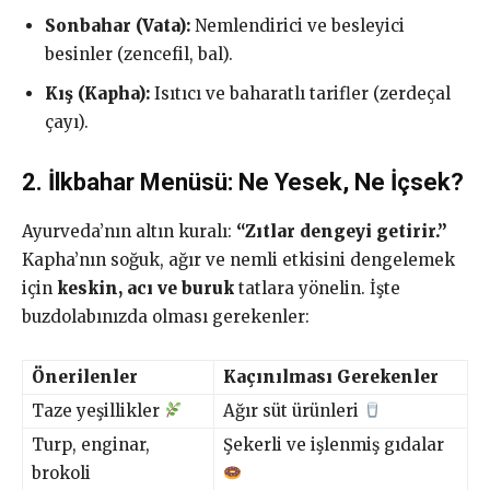
Sonbahar (Vata):
Nemlendirici ve besleyici
besinler (zencefil, bal).
Kış (Kapha):
Isıtıcı ve baharatlı tarifler (zerdeçal
çayı).
2. İlkbahar Menüsü: Ne Yesek, Ne İçsek?
Ayurveda’nın altın kuralı:
“Zıtlar dengeyi getirir.”
Kapha’nın soğuk, ağır ve nemli etkisini dengelemek
için
keskin, acı ve buruk
tatlara yönelin. İşte
buzdolabınızda olması gerekenler:
Önerilenler
Kaçınılması Gerekenler
Taze yeşillikler
Ağır süt ürünleri
Turp, enginar,
Şekerli ve işlenmiş gıdalar
brokoli