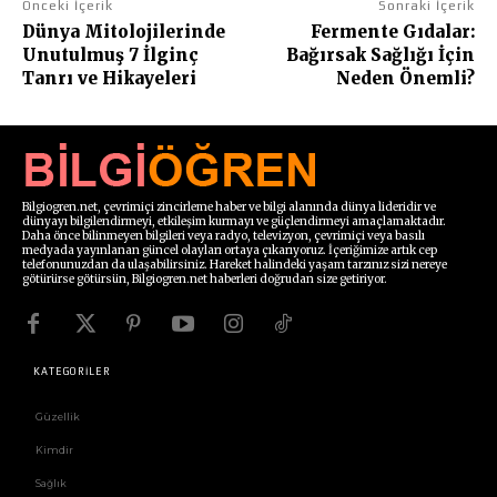
Önceki İçerik
Sonraki İçerik
Dünya Mitolojilerinde
Fermente Gıdalar:
Unutulmuş 7 İlginç
Bağırsak Sağlığı İçin
Tanrı ve Hikayeleri
Neden Önemli?
Bilgiogren.net, çevrimiçi zincirleme haber ve bilgi alanında dünya lideridir ve
dünyayı bilgilendirmeyi, etkileşim kurmayı ve güçlendirmeyi amaçlamaktadır.
Daha önce bilinmeyen bilgileri veya radyo, televizyon, çevrimiçi veya basılı
medyada yayınlanan güncel olayları ortaya çıkarıyoruz. İçeriğimize artık cep
telefonunuzdan da ulaşabilirsiniz. Hareket halindeki yaşam tarzınız sizi nereye
götürürse götürsün, Bilgiogren.net haberleri doğrudan size getiriyor.
KATEGORİLER
Güzellik
Kimdir
Sağlık