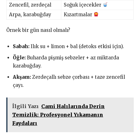
Zencefil, zerdeçal
Soğuk içecekler
Arpa, karabuğday
Kızartmalar
Örnek bir gün nasıl olmalı?
Sabah:
Ilık su + limon + bal (detoks etkisi için).
Öğle:
Buharda pişmiş sebzeler + az miktarda
karabuğday.
Akşam:
Zerdeçallı sebze çorbası + taze zencefil
çayı.
İlgili Yazı
Cami Halılarında Derin
Temizlik: Profesyonel Yıkamanın
Faydaları