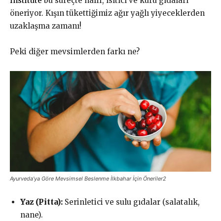
Institute
bu süreçte hafif, ısıtıcı ve kuru gıdaları
öneriyor. Kışın tükettiğimiz ağır yağlı yiyeceklerden
uzaklaşma zamanı!
Peki diğer mevsimlerden farkı ne?
Ayurveda’ya Göre Mevsimsel Beslenme İlkbahar İçin Öneriler2
Yaz (Pitta):
Serinletici ve sulu gıdalar (salatalık,
nane).