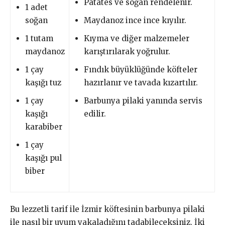
Patates ve soğan rendelenir.
1 adet
soğan
Maydanoz ince ince kıyılır.
1 tutam
Kıyma ve diğer malzemeler
maydanoz
karıştırılarak yoğrulur.
1 çay
Fındık büyüklüğünde köfteler
kaşığı tuz
hazırlanır ve tavada kızartılır.
1 çay
Barbunya pilaki yanında servis
kaşığı
edilir.
karabiber
1 çay
kaşığı pul
biber
Bu lezzetli tarif ile İzmir köftesinin barbunya pilaki
ile nasıl bir uyum yakaladığını tadabileceksiniz. İki