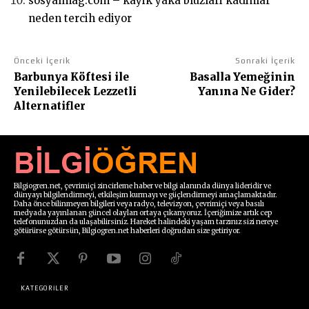
sosyalmag.com – kayik yaka bluzlari kadinlar
neden tercih ediyor
Önceki İçerik
Sonraki İçerik
Barbunya Köftesi ile
Basalla Yemeğinin
Yenilebilecek Lezzetli
Yanına Ne Gider?
Alternatifler
Bilgiogren.net, çevrimiçi zincirleme haber ve bilgi alanında dünya lideridir ve
dünyayı bilgilendirmeyi, etkileşim kurmayı ve güçlendirmeyi amaçlamaktadır.
Daha önce bilinmeyen bilgileri veya radyo, televizyon, çevrimiçi veya basılı
medyada yayınlanan güncel olayları ortaya çıkarıyoruz. İçeriğimize artık cep
telefonunuzdan da ulaşabilirsiniz. Hareket halindeki yaşam tarzınız sizi nereye
götürürse götürsün, Bilgiogren.net haberleri doğrudan size getiriyor.
KATEGORİLER