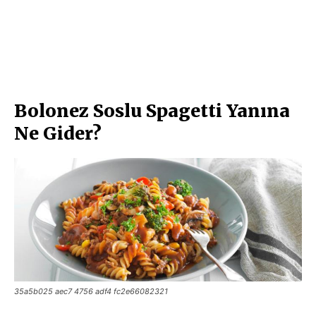
Bolonez Soslu Spagetti Yanına
Ne Gider?
35a5b025 aec7 4756 adf4 fc2e66082321