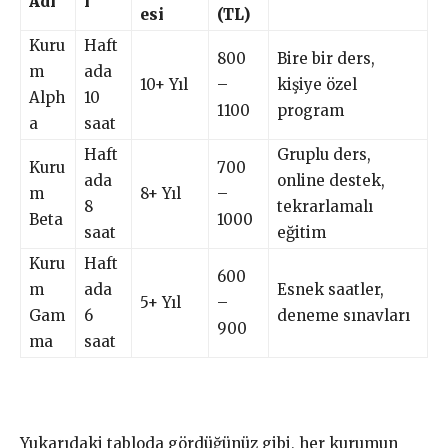
Adı
i
esi
(TL)
Kuru
Haft
800
Bire bir ders,
m
ada
10+ Yıl
–
kişiye özel
Alph
10
1100
program
a
saat
Haft
Gruplu ders,
Kuru
700
ada
online destek,
m
8+ Yıl
–
8
tekrarlamalı
Beta
1000
saat
eğitim
Kuru
Haft
600
m
ada
Esnek saatler,
5+ Yıl
–
Gam
6
deneme sınavları
900
ma
saat
Yukarıdaki tabloda gördüğünüz gibi, her kurumun