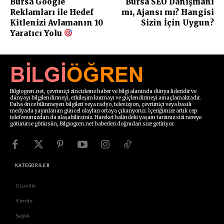
Bursa Google
Bursa SEO Danışmanı
Reklamları ile Hedef
mı, Ajansı mı? Hangisi
Kitlenizi Avlamanın 10
Sizin İçin Uygun?
Yaratıcı Yolu
Bilgiogren.net, çevrimiçi zincirleme haber ve bilgi alanında dünya lideridir ve
dünyayı bilgilendirmeyi, etkileşim kurmayı ve güçlendirmeyi amaçlamaktadır.
Daha önce bilinmeyen bilgileri veya radyo, televizyon, çevrimiçi veya basılı
medyada yayınlanan güncel olayları ortaya çıkarıyoruz. İçeriğimize artık cep
telefonunuzdan da ulaşabilirsiniz. Hareket halindeki yaşam tarzınız sizi nereye
götürürse götürsün, Bilgiogren.net haberleri doğrudan size getiriyor.
KATEGORİLER
Güzellik
Kimdir
Sağlık