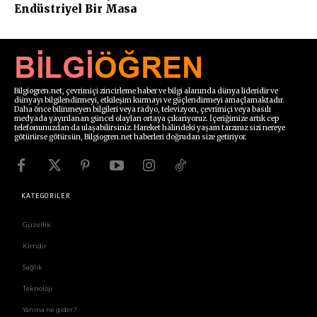
Endüstriyel Bir Masa
Bilgiogren.net, çevrimiçi zincirleme haber ve bilgi alanında dünya lideridir ve
dünyayı bilgilendirmeyi, etkileşim kurmayı ve güçlendirmeyi amaçlamaktadır.
Daha önce bilinmeyen bilgileri veya radyo, televizyon, çevrimiçi veya basılı
medyada yayınlanan güncel olayları ortaya çıkarıyoruz. İçeriğimize artık cep
telefonunuzdan da ulaşabilirsiniz. Hareket halindeki yaşam tarzınız sizi nereye
götürürse götürsün, Bilgiogren.net haberleri doğrudan size getiriyor.
KATEGORİLER
Güzellik
Kimdir
Sağlık
Teknoloji
Yanına ne gider?