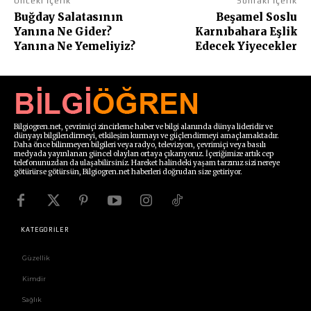
Önceki İçerik
Sonraki İçerik
Buğday Salatasının
Beşamel Soslu
Yanına Ne Gider?
Karnıbahara Eşlik
Yanına Ne Yemeliyiz?
Edecek Yiyecekler
Bilgiogren.net, çevrimiçi zincirleme haber ve bilgi alanında dünya lideridir ve
dünyayı bilgilendirmeyi, etkileşim kurmayı ve güçlendirmeyi amaçlamaktadır.
Daha önce bilinmeyen bilgileri veya radyo, televizyon, çevrimiçi veya basılı
medyada yayınlanan güncel olayları ortaya çıkarıyoruz. İçeriğimize artık cep
telefonunuzdan da ulaşabilirsiniz. Hareket halindeki yaşam tarzınız sizi nereye
götürürse götürsün, Bilgiogren.net haberleri doğrudan size getiriyor.
KATEGORİLER
Güzellik
Kimdir
Sağlık