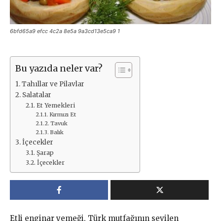
6bfd65a9 efcc 4c2a 8e5a 9a3cd13e5ca9 1
Bu yazıda neler var?
Tahıllar ve Pilavlar
Salatalar
Et Yemekleri
Kırmızı Et
Tavuk
Balık
İçecekler
Şarap
İçecekler
Etli enginar yemeği, Türk mutfağının sevilen