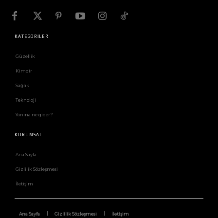
KATEGORİLER
Güzellik
Kimdir
Sağlık
Teknoloji
Yanına ne gider?
KURUMSAL
Ana Sayfa
Gizlilik Sözleşmesi
İletişim
Ana Sayfa
Gizlilik Sözleşmesi
İletişim