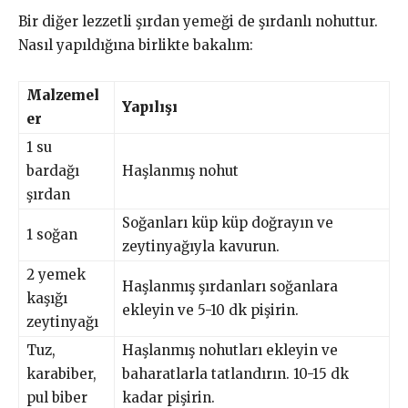
Bir diğer lezzetli şırdan yemeği de şırdanlı nohuttur.
Nasıl yapıldığına birlikte bakalım:
Malzemel
Yapılışı
er
1 su
bardağı
Haşlanmış nohut
şırdan
Soğanları küp küp doğrayın ve
1 soğan
zeytinyağıyla kavurun.
2 yemek
Haşlanmış şırdanları soğanlara
kaşığı
ekleyin ve 5-10 dk pişirin.
zeytinyağı
Tuz,
Haşlanmış nohutları ekleyin ve
karabiber,
baharatlarla tatlandırın. 10-15 dk
pul biber
kadar pişirin.