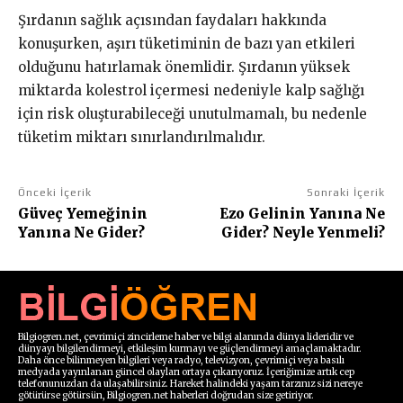
Şırdanın sağlık açısından faydaları hakkında
konuşurken, aşırı tüketiminin de bazı yan etkileri
olduğunu hatırlamak önemlidir. Şırdanın yüksek
miktarda kolestrol içermesi nedeniyle kalp sağlığı
için risk oluşturabileceği unutulmamalı, bu nedenle
tüketim miktarı sınırlandırılmalıdır.
Önceki İçerik
Sonraki İçerik
Güveç Yemeğinin
Ezo Gelinin Yanına Ne
Yanına Ne Gider?
Gider? Neyle Yenmeli?
Bilgiogren.net, çevrimiçi zincirleme haber ve bilgi alanında dünya lideridir ve
dünyayı bilgilendirmeyi, etkileşim kurmayı ve güçlendirmeyi amaçlamaktadır.
Daha önce bilinmeyen bilgileri veya radyo, televizyon, çevrimiçi veya basılı
medyada yayınlanan güncel olayları ortaya çıkarıyoruz. İçeriğimize artık cep
telefonunuzdan da ulaşabilirsiniz. Hareket halindeki yaşam tarzınız sizi nereye
götürürse götürsün, Bilgiogren.net haberleri doğrudan size getiriyor.