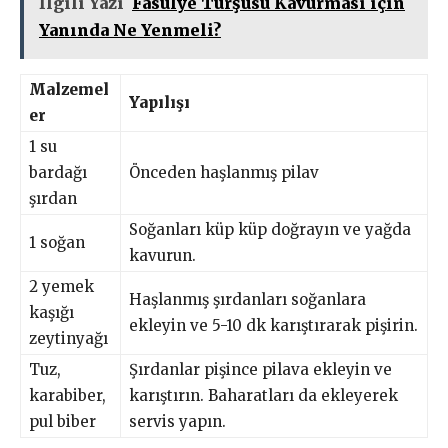
İlgili Yazı
Fasulye Turşusu Kavurması için
Yanında Ne Yenmeli?
Malzemel
Yapılışı
er
1 su
bardağı
Önceden haşlanmış pilav
şırdan
Soğanları küp küp doğrayın ve yağda
1 soğan
kavurun.
2 yemek
Haşlanmış şırdanları soğanlara
kaşığı
ekleyin ve 5-10 dk karıştırarak pişirin.
zeytinyağı
Tuz,
Şırdanlar pişince pilava ekleyin ve
karabiber,
karıştırın. Baharatları da ekleyerek
pul biber
servis yapın.