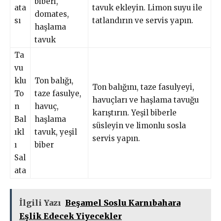
biberi,
ata
tavuk ekleyin. Limon suyu ile
domates,
sı
tatlandırın ve servis yapın.
haşlama
tavuk
Ta
vu
klu
Ton balığı,
Ton balığını, taze fasulyeyi,
To
taze fasulye,
havuçları ve haşlama tavuğu
n
havuç,
karıştırın. Yeşil biberle
Bal
haşlama
süsleyin ve limonlu sosla
ıkl
tavuk, yeşil
servis yapın.
ı
biber
Sal
ata
İlgili Yazı
Beşamel Soslu Karnıbahara
Eşlik Edecek Yiyecekler