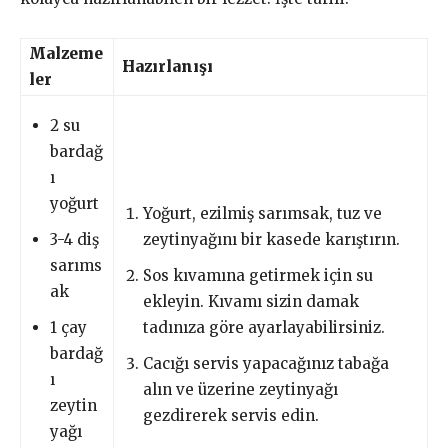
Malzeme
Hazırlanışı
ler
2 su
bardağ
ı
yoğurt
Yoğurt, ezilmiş sarımsak, tuz ve
3-4 diş
zeytinyağını bir kasede karıştırın.
sarıms
Sos kıvamına getirmek için su
ak
ekleyin. Kıvamı sizin damak
1 çay
tadınıza göre ayarlayabilirsiniz.
bardağ
Cacığı servis yapacağınız tabağa
ı
alın ve üzerine zeytinyağı
zeytin
gezdirerek servis edin.
yağı