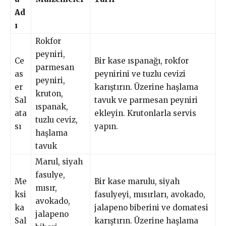
Ad
ı
Rokfor
peyniri,
Ce
Bir kase ıspanağı, rokfor
parmesan
as
peynirini ve tuzlu cevizi
peyniri,
er
karıştırın. Üzerine haşlama
kruton,
Sal
tavuk ve parmesan peyniri
ıspanak,
ata
ekleyin. Krutonlarla servis
tuzlu ceviz,
sı
yapın.
haşlama
tavuk
Marul, siyah
fasulye,
Me
Bir kase marulu, siyah
mısır,
ksi
fasulyeyi, mısırları, avokado,
avokado,
ka
jalapeno biberini ve domatesi
jalapeno
Sal
karıştırın. Üzerine haşlama