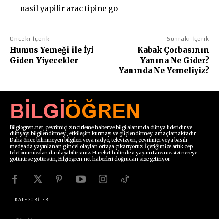
nasil yapilir arac tipine go
Önceki İçerik
Sonraki İçerik
Humus Yemeği ile İyi
Kabak Çorbasının
Giden Yiyecekler
Yanına Ne Gider?
Yanında Ne Yemeliyiz?
Bilgiogren.net, çevrimiçi zincirleme haber ve bilgi alanında dünya lideridir ve
dünyayı bilgilendirmeyi, etkileşim kurmayı ve güçlendirmeyi amaçlamaktadır.
Daha önce bilinmeyen bilgileri veya radyo, televizyon, çevrimiçi veya basılı
medyada yayınlanan güncel olayları ortaya çıkarıyoruz. İçeriğimize artık cep
telefonunuzdan da ulaşabilirsiniz. Hareket halindeki yaşam tarzınız sizi nereye
götürürse götürsün, Bilgiogren.net haberleri doğrudan size getiriyor.
KATEGORİLER