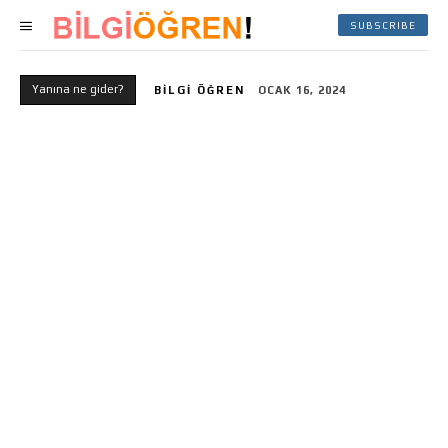
SUBSCRIBE
Yanına ne gider?
BILGI ÖĞREN
OCAK 16, 2024