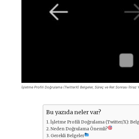
İşletme Profili Doğrulama (TwitterX) Belgeler, Süreç ve Ret Sonrası İtiraz 
Bu yazıda neler var?
İşletme Profili Doğrulama (Twitter/X): Belg
Neden Doğrulama Önemli?
Gerekli Belgeler