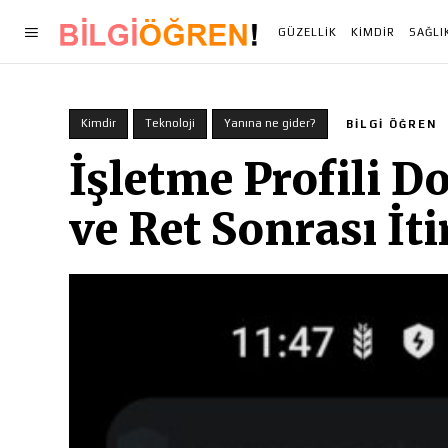
GÜZELLIK
KIMDIR
SAĞLI
Kimdir
Teknoloji
Yanına ne gider?
BILGI ÖĞREN
İşletme Profili D
ve Ret Sonrası İt