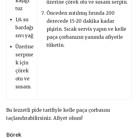
kaşığı
üzerine çörek otu ve susam serpin.
tuz
Önceden ısıtılmış fırında 200
1/4 su
derecede 15-20 dakika kadar
bardağı
pişirin. Sıcak servis yapın ve kelle
sıvı yağ
paça çorbanızın yanında afiyetle
tüketin.
Üzerine
serpme
k için
çörek
otu ve
susam
Bu lezzetli pide tarifiyle kelle paça çorbasını
taçlandırabilirsiniz. Afiyet olsun!
Börek