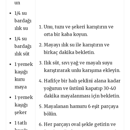
un
1/4 su
bardağı
Unu, tuzu ve şekeri karıştırın ve
ılık su
orta bir kaba koyun.
1/4 su
Mayayı ılık su ile karıştırın ve
bardağı
birkaç dakika bekletin.
ılık süt
Ilık süt, sıvı yağ ve mayalı suyu
1 yemek
karıştırarak unlu karışıma ekleyin.
kaşığı
kuru
Hafifçe bir halı şeklini alana kadar
maya
yoğurun ve üstünü kapatıp 30-40
dakika mayalanması için bekletin.
1 yemek
kaşığı
Mayalanan hamuru 6 eşit parçaya
şeker
bölün.
1 tatlı
Her parçayı oval şekle getirin ve