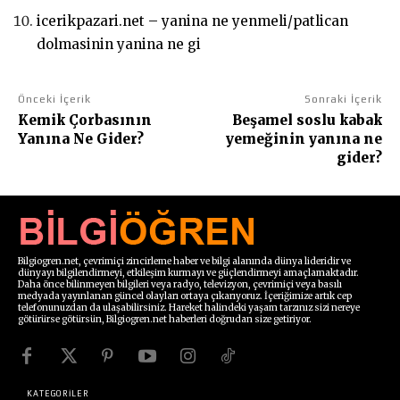
icerikpazari.net – yanina ne yenmeli/patlican
dolmasinin yanina ne gi
Önceki İçerik
Sonraki İçerik
Kemik Çorbasının
Beşamel soslu kabak
Yanına Ne Gider?
yemeğinin yanına ne
gider?
Bilgiogren.net, çevrimiçi zincirleme haber ve bilgi alanında dünya lideridir ve
dünyayı bilgilendirmeyi, etkileşim kurmayı ve güçlendirmeyi amaçlamaktadır.
Daha önce bilinmeyen bilgileri veya radyo, televizyon, çevrimiçi veya basılı
medyada yayınlanan güncel olayları ortaya çıkarıyoruz. İçeriğimize artık cep
telefonunuzdan da ulaşabilirsiniz. Hareket halindeki yaşam tarzınız sizi nereye
götürürse götürsün, Bilgiogren.net haberleri doğrudan size getiriyor.
KATEGORİLER