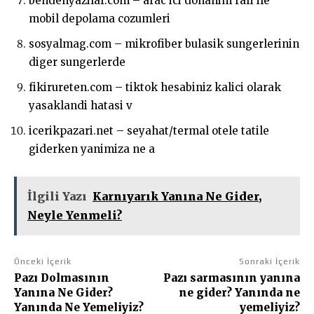
bendenyazilar.com – arac ici donanim rafi ile
mobil depolama cozumleri
sosyalmag.com – mikrofiber bulasik sungerlerinin
diger sungerlerde
fikirureten.com – tiktok hesabiniz kalici olarak
yasaklandi hatasi v
icerikpazari.net – seyahat/termal otele tatile
giderken yanimiza ne a
İlgili Yazı
Karnıyarık Yanına Ne Gider,
Neyle Yenmeli?
Önceki İçerik
Sonraki İçerik
Pazı Dolmasının
Pazı sarmasının yanına
Yanına Ne Gider?
ne gider? Yanında ne
Yanında Ne Yemeliyiz?
yemeliyiz?