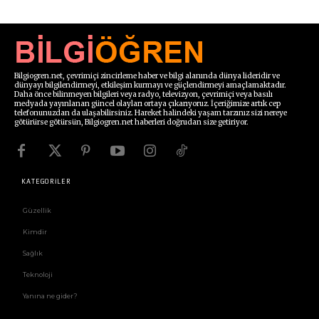
Bilgiogren.net, çevrimiçi zincirleme haber ve bilgi alanında dünya lideridir ve
dünyayı bilgilendirmeyi, etkileşim kurmayı ve güçlendirmeyi amaçlamaktadır.
Daha önce bilinmeyen bilgileri veya radyo, televizyon, çevrimiçi veya basılı
medyada yayınlanan güncel olayları ortaya çıkarıyoruz. İçeriğimize artık cep
telefonunuzdan da ulaşabilirsiniz. Hareket halindeki yaşam tarzınız sizi nereye
götürürse götürsün, Bilgiogren.net haberleri doğrudan size getiriyor.
KATEGORİLER
Güzellik
Kimdir
Sağlık
Teknoloji
Yanına ne gider?