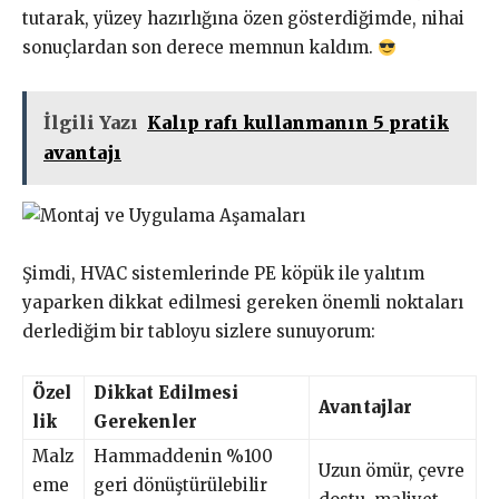
tutarak, yüzey hazırlığına özen gösterdiğimde, nihai
sonuçlardan son derece memnun kaldım.
İlgili Yazı
Kalıp rafı kullanmanın 5 pratik
avantajı
Şimdi, HVAC sistemlerinde PE köpük ile yalıtım
yaparken dikkat edilmesi gereken önemli noktaları
derlediğim bir tabloyu sizlere sunuyorum:
Özel
Dikkat Edilmesi
Avantajlar
lik
Gerekenler
Malz
Hammaddenin %100
Uzun ömür, çevre
eme
geri dönüştürülebilir