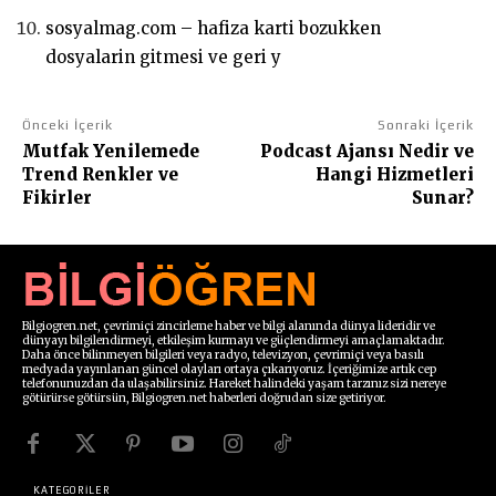
sosyalmag.com – hafiza karti bozukken
dosyalarin gitmesi ve geri y
Önceki İçerik
Sonraki İçerik
Mutfak Yenilemede
Podcast Ajansı Nedir ve
Trend Renkler ve
Hangi Hizmetleri
Fikirler
Sunar?
Bilgiogren.net, çevrimiçi zincirleme haber ve bilgi alanında dünya lideridir ve
dünyayı bilgilendirmeyi, etkileşim kurmayı ve güçlendirmeyi amaçlamaktadır.
Daha önce bilinmeyen bilgileri veya radyo, televizyon, çevrimiçi veya basılı
medyada yayınlanan güncel olayları ortaya çıkarıyoruz. İçeriğimize artık cep
telefonunuzdan da ulaşabilirsiniz. Hareket halindeki yaşam tarzınız sizi nereye
götürürse götürsün, Bilgiogren.net haberleri doğrudan size getiriyor.
KATEGORİLER