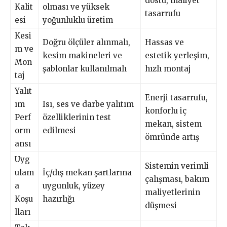
dostu, maliyet
Kalit
olması ve yüksek
tasarrufu
esi
yoğunluklu üretim
Kesi
Doğru ölçüler alınmalı,
Hassas ve
m ve
kesim makineleri ve
estetik yerleşim,
Mon
şablonlar kullanılmalı
hızlı montaj
taj
Yalıt
Enerji tasarrufu,
ım
Isı, ses ve darbe yalıtım
konforlu iç
Perf
özelliklerinin test
mekan, sistem
orm
edilmesi
ömründe artış
ansı
Uyg
Sistemin verimli
ulam
İç/dış mekan şartlarına
çalışması, bakım
a
uygunluk, yüzey
maliyetlerinin
Koşu
hazırlığı
düşmesi
lları