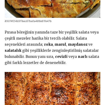
85074f24b5f7eec67be0a489e61fe47b
Pırasa böreğinin yanında taze bir yeşillik salata veya
çeşitli mezeler harika bir tercih olabilir. Salata
seçenekleri arasında;
roka
,
marul
,
maydanoz
ve
salatalık
gibi yeşilliklerle zenginleştirilmiş salatalar
bulunabilir. Bunun yanı sıra,
cevizli
veya
narlı
salata
gibi farklı lezzetler de denenebilir.