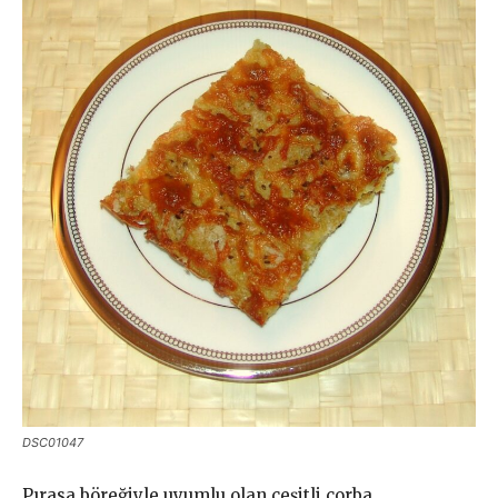
DSC01047
Pırasa böreğiyle uyumlu olan çeşitli çorba