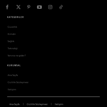
KATEGORİLER
Güzellik
Kimdir
Sağlık
Teknoloji
Yanına ne gider?
KURUMSAL
Ana Sayfa
Gizlilik Sözleşmesi
İletişim
Ana Sayfa
Gizlilik Sözleşmesi
İletişim