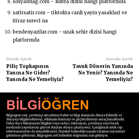
sosyalmag.com – kubra dizisi hangi platformda
satirsatir.com – tiktokta canli yayin yasaklari ve
itiraz sureci na
bendenyazilar.com – uzak sehir dizisi hangi
platformda
Önceki İçerik
Sonraki İçerik
Piliç Topkapının
Tavuk Dönerin Yanında
Yanına Ne Gider?
Ne Yenir? Yanında Ne
Yanında Ne Yemeliyiz?
Yemeliyiz?
Bilgiogren.net, çevrimiçi zincirleme haber ve bilgi alanında dünya lideridir ve
dünyayı bilgilendirmeyi, etkileşim kurmayı ve güçlendirmeyi amaçlamaktadır.
Daha önce bilinmeyen bilgileri veya radyo, televizyon, çevrimiçi veya basılı
medyada yayınlanan güncel olayları ortaya çıkarıyoruz. İçeriğimize artık cep
telefonunuzdan da ulaşabilirsiniz. Hareket halindeki yaşam tarzınız sizi nereye
götürürse götürsün, Bilgiogren.net haberleri doğrudan size getiriyor.