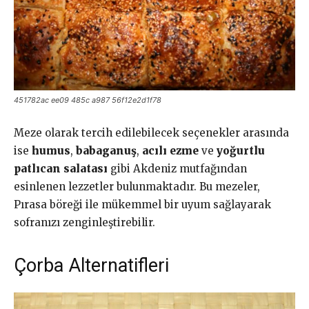
451782ac ee09 485c a987 56f12e2d1f78
Meze olarak tercih edilebilecek seçenekler arasında
ise
humus
,
babaganuş
,
acılı ezme
ve
yoğurtlu
patlıcan salatası
gibi Akdeniz mutfağından
esinlenen lezzetler bulunmaktadır. Bu mezeler,
Pırasa böreği ile mükemmel bir uyum sağlayarak
sofranızı zenginleştirebilir.
Çorba Alternatifleri