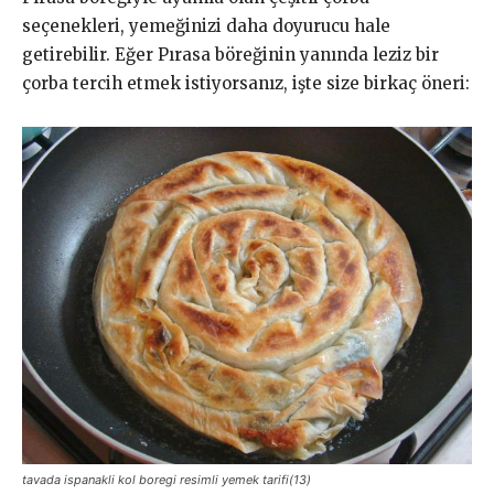
seçenekleri, yemeğinizi daha doyurucu hale
getirebilir. Eğer Pırasa böreğinin yanında leziz bir
çorba tercih etmek istiyorsanız, işte size birkaç öneri:
tavada ispanakli kol boregi resimli yemek tarifi(13)