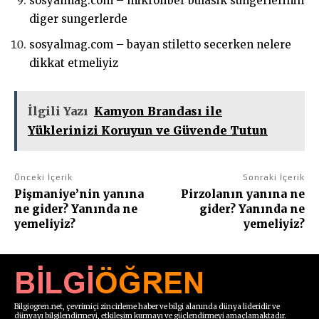
sosyalmag.com – mikrofiber bulasik sungerlerinin
diger sungerlerde
sosyalmag.com – bayan stiletto secerken nelere
dikkat etmeliyiz
İlgili Yazı
Kamyon Brandası ile
Yüklerinizi Koruyun ve Güvende Tutun
Önceki İçerik
Sonraki İçerik
Pişmaniye’nin yanına
Pirzolanın yanına ne
ne gider? Yanında ne
gider? Yanında ne
yemeliyiz?
yemeliyiz?
Bilgiogren.net, çevrimiçi zincirleme haber ve bilgi alanında dünya lideridir ve
dünyayı bilgilendirmeyi, etkileşim kurmayı ve güçlendirmeyi amaçlamaktadır.