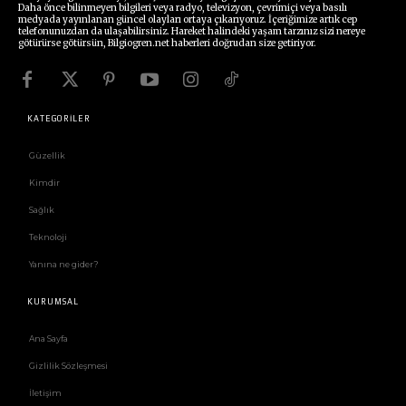
Daha önce bilinmeyen bilgileri veya radyo, televizyon, çevrimiçi veya basılı
medyada yayınlanan güncel olayları ortaya çıkarıyoruz. İçeriğimize artık cep
telefonunuzdan da ulaşabilirsiniz. Hareket halindeki yaşam tarzınız sizi nereye
götürürse götürsün, Bilgiogren.net haberleri doğrudan size getiriyor.
KATEGORİLER
Güzellik
Kimdir
Sağlık
Teknoloji
Yanına ne gider?
KURUMSAL
Ana Sayfa
Gizlilik Sözleşmesi
İletişim