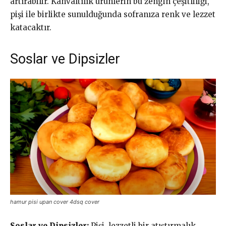
artırabilir. Kahvaltılık ürünlerin bu zengin çeşitliliği,
pişi ile birlikte sunulduğunda sofranıza renk ve lezzet
katacaktır.
Soslar ve Dipsizler
hamur pisi upan cover 4dsq cover
Soslar ve Dipsizler:
Pişi, lezzetli bir atıştırmalık