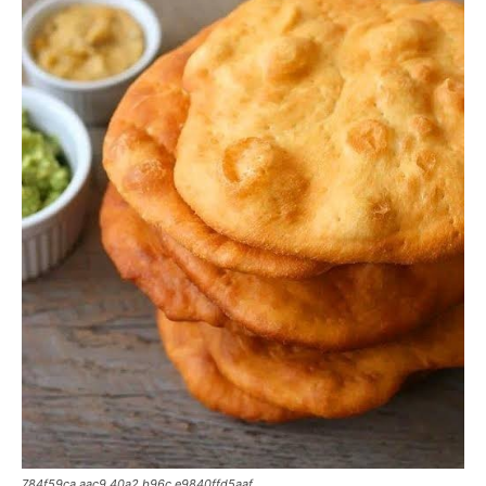
784f59ca aac9 40a2 b96c e9840ffd5aaf