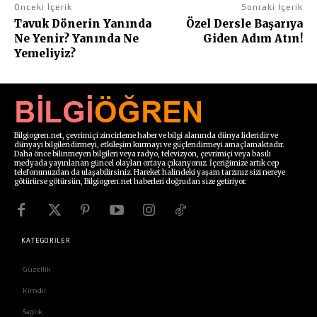
Önceki İçerik
Sonraki İçerik
Tavuk Dönerin Yanında
Özel Dersle Başarıya
Ne Yenir? Yanında Ne
Giden Adım Atın!
Yemeliyiz?
Bilgiogren.net, çevrimiçi zincirleme haber ve bilgi alanında dünya lideridir ve
dünyayı bilgilendirmeyi, etkileşim kurmayı ve güçlendirmeyi amaçlamaktadır.
Daha önce bilinmeyen bilgileri veya radyo, televizyon, çevrimiçi veya basılı
medyada yayınlanan güncel olayları ortaya çıkarıyoruz. İçeriğimize artık cep
telefonunuzdan da ulaşabilirsiniz. Hareket halindeki yaşam tarzınız sizi nereye
götürürse götürsün, Bilgiogren.net haberleri doğrudan size getiriyor.
KATEGORİLER
Güzellik
Kimdir
Sağlık