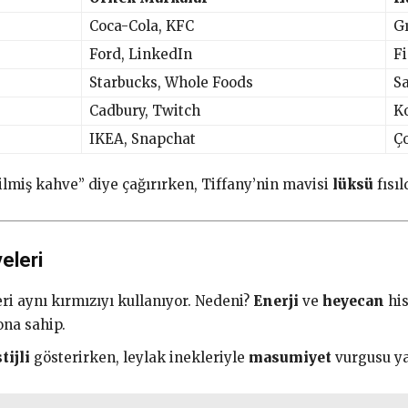
Coca-Cola, KFC
G
Ford, LinkedIn
Fi
Starbucks, Whole Foods
Sa
Cadbury, Twitch
K
IKEA, Snapchat
Ç
kilmiş kahve” diye çağırırken, Tiffany’nin mavisi
lüksü
fısıl
eleri
ri aynı kırmızıyı kullanıyor. Nedeni?
Enerji
ve
heyecan
his
ona sahip.
tijli
gösterirken, leylak inekleriyle
masumiyet
vurgusu ya