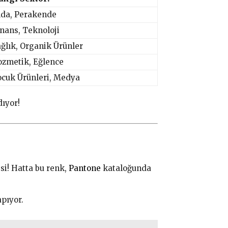
ıda, Perakende
nans, Teknoloji
ğlık, Organik Ürünler
ozmetik, Eğlence
ocuk Ürünleri, Medya
dıyor!
si! Hatta bu renk,
Pantone
kataloğunda
pıyor.