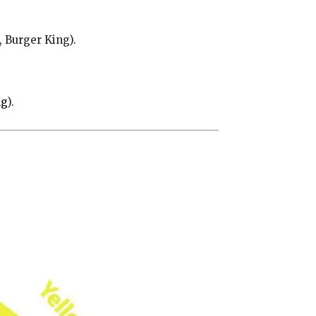
, Burger King).
ng
).