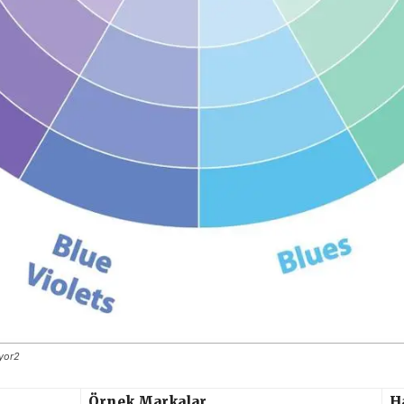
ıyor2
Örnek Markalar
H