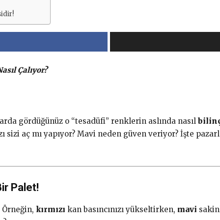
idir!
sıl Çalıyor?
arda gördüğünüz o “tesadüfi” renklerin aslında nasıl
bilin
zı sizi aç mı yapıyor? Mavi neden güven veriyor? İşte pazar
ir Palet!
. Örneğin,
kırmızı
kan basıncınızı yükseltirken,
mavi
sakinl