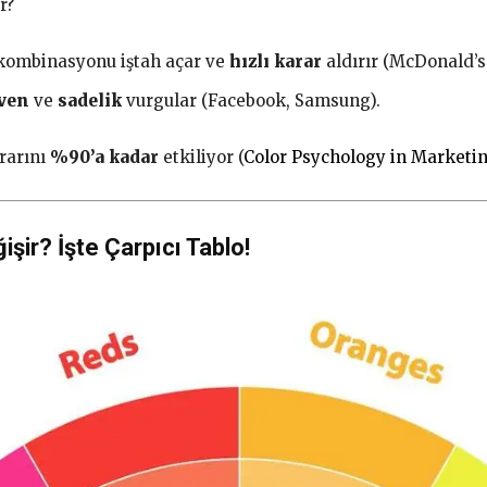
r?
 kombinasyonu iştah açar ve
hızlı karar
aldırır (McDonald’s
ven
ve
sadelik
vurgular (Facebook, Samsung).
ararını
%90’a kadar
etkiliyor (
Color Psychology in Marketi
şir? İşte Çarpıcı Tablo!