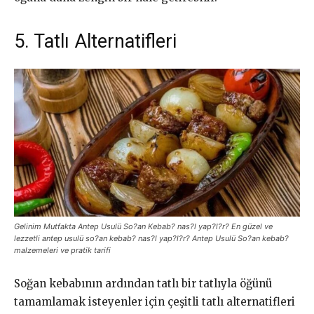
5. Tatlı Alternatifleri
Gelinim Mutfakta Antep Usulü So?an Kebab? nas?l yap?l?r? En güzel ve
lezzetli antep usulü so?an kebab? nas?l yap?l?r? Antep Usulü So?an kebab?
malzemeleri ve pratik tarifi
Soğan kebabının ardından tatlı bir tatlıyla öğünü
tamamlamak isteyenler için çeşitli tatlı alternatifleri