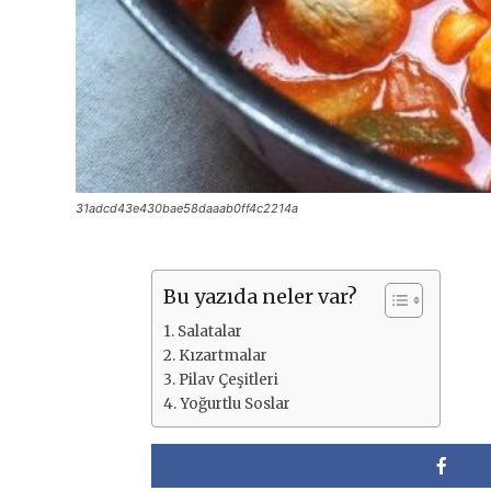
31adcd43e430bae58daaab0ff4c2214a
Bu yazıda neler var?
Salatalar
Kızartmalar
Pilav Çeşitleri
Yoğurtlu Soslar