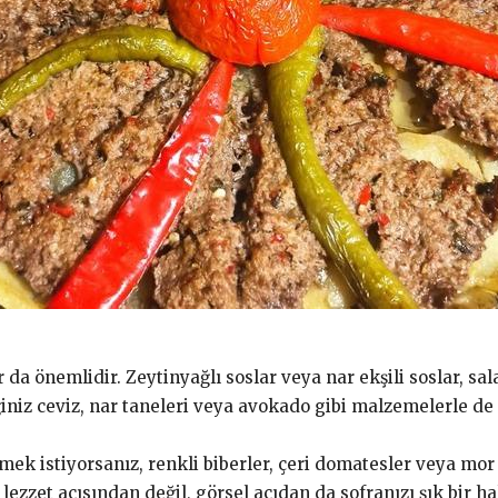
r da önemlidir. Zeytinyağlı soslar veya nar ekşili soslar, 
iniz ceviz, nar taneleri veya avokado gibi malzemelerle de le
rmek istiyorsanız, renkli biberler, çeri domatesler veya mor 
lezzet açısından değil, görsel açıdan da sofranızı şık bir hal