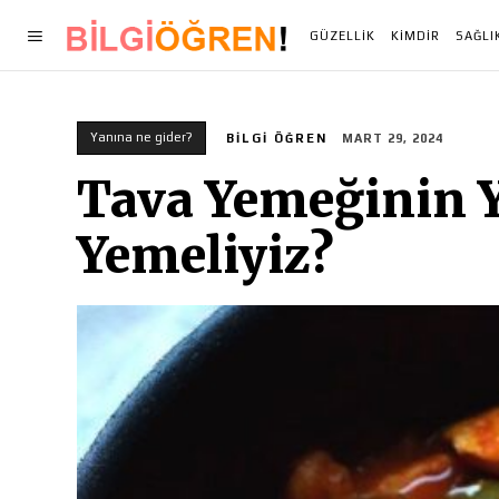
GÜZELLIK
KIMDIR
SAĞLI
Yanına ne gider?
BILGI ÖĞREN
MART 29, 2024
Tava Yemeğinin Y
Yemeliyiz?