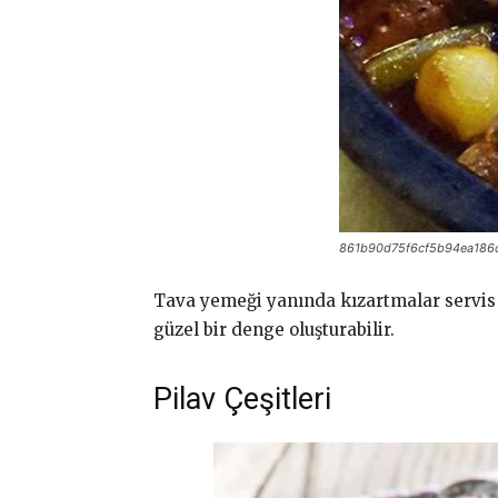
861b90d75f6cf5b94ea186
Tava yemeği yanında kızartmalar servis 
güzel bir denge oluşturabilir.
Pilav Çeşitleri