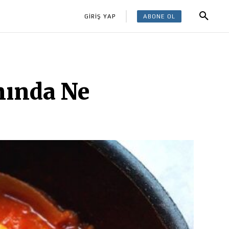
ABONE OL
GİRİŞ YAP
nında Ne