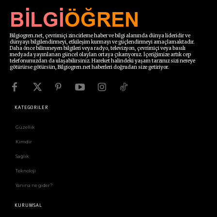
Bilgiogren.net, çevrimiçi zincirleme haber ve bilgi alanında dünya lideridir ve
dünyayı bilgilendirmeyi, etkileşim kurmayı ve güçlendirmeyi amaçlamaktadır.
Daha önce bilinmeyen bilgileri veya radyo, televizyon, çevrimiçi veya basılı
medyada yayınlanan güncel olayları ortaya çıkarıyoruz. İçeriğimize artık cep
telefonunuzdan da ulaşabilirsiniz. Hareket halindeki yaşam tarzınız sizi nereye
götürürse götürsün, Bilgiogren.net haberleri doğrudan size getiriyor.
KATEGORİLER
Güzellik
Kimdir
Sağlık
Teknoloji
Yanına ne gider?
KURUMSAL