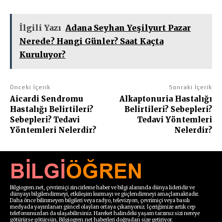
İlgili Yazı
Adana Seyhan Yeşilyurt Pazar
Nerede? Hangi Günler? Saat Kaçta
Kuruluyor?
Önceki İçerik
Sonraki İçerik
Aicardi Sendromu
Alkaptonuria Hastalığı
Hastalığı Belirtileri?
Belirtileri? Sebepleri?
Sebepleri? Tedavi
Tedavi Yöntemleri
Yöntemleri Nelerdir?
Nelerdir?
Bilgiogren.net, çevrimiçi zincirleme haber ve bilgi alanında dünya lideridir ve
dünyayı bilgilendirmeyi, etkileşim kurmayı ve güçlendirmeyi amaçlamaktadır.
Daha önce bilinmeyen bilgileri veya radyo, televizyon, çevrimiçi veya basılı
medyada yayınlanan güncel olayları ortaya çıkarıyoruz. İçeriğimize artık cep
telefonunuzdan da ulaşabilirsiniz. Hareket halindeki yaşam tarzınız sizi nereye
götürürse götürsün, Bilgiogren.net haberleri doğrudan size getiriyor.