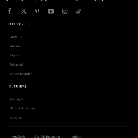
KATEGORİLER
Güzellik
Kimdir
Sağlık
Teknoloji
Yanına ne gider?
KURUMSAL
Ana Sayfa
Gizlilik Sözleşmesi
İletişim
Ana Sayfa
Gizlilik Sözleşmesi
İletişim