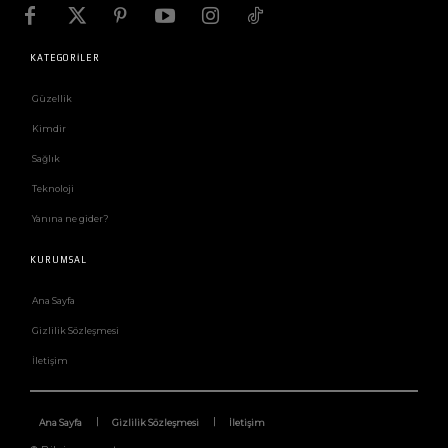
KATEGORİLER
Güzellik
Kimdir
Sağlık
Teknoloji
Yanına ne gider?
KURUMSAL
Ana Sayfa
Gizlilik Sözleşmesi
İletişim
Ana Sayfa
Gizlilik Sözleşmesi
İletişim