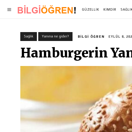
GÜZELLIK
KIMDIR
SAĞLI
Sağlık
Yanına ne gider?
BILGI ÖĞREN
EYLÜL 8, 20
Hamburgerin Yanı