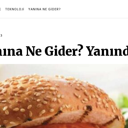
K
TEKNOLOJI
YANINA NE GIDER?
23
na Ne Gider? Yanınd