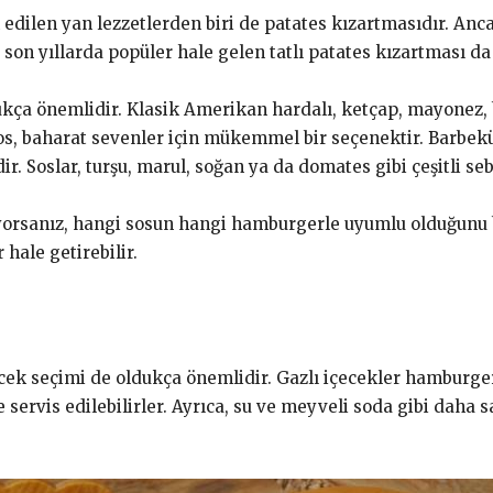
dilen yan lezzetlerden biri de patates kızartmasıdır. Ancak
 son yıllarda popüler hale gelen tatlı patates kızartması da 
ça önemlidir. Klasik Amerikan hardalı, ketçap, mayonez, b
 sos, baharat sevenler için mükemmel bir seçenektir. Barbek
r. Soslar, turşu, marul, soğan ya da domates gibi çeşitli sebz
yorsanız, hangi sosun hangi hamburgerle uyumlu olduğunu 
hale getirebilir.
k seçimi de oldukça önemlidir. Gazlı içecekler hamburger
e servis edilebilirler. Ayrıca, su ve meyveli soda gibi daha 