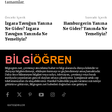
tamamlar.
Önceki İçerik
Sonraki İçerik
İzgara Tavuğun Yanına
Hamburgerin Yanına
Ne Gider? Izgara
Ne Gider? Yanında Ne
Tavuğun Yanında Ne
Yemeliyiz?
Yemeliyiz?
Bilgiogren.net, çevrimiçi zincirleme haber ve bilgi alanında dünya lideridir ve
dünyayı bilgilendirmeyi, etkileşim kurmayı ve güçlendirmeyi amaçlamaktadır.
Daha önce bilinmeyen bilgileri veya radyo, televizyon, çevrimiçi veya basılı
medyada yayınlanan güncel olayları ortaya çıkarıyoruz. İçeriğimize artık cep
telefonunuzdan da ulaşabilirsiniz. Hareket halindeki yaşam tarzınız sizi nereye
götürürse götürsün, Bilgiogren.net haberleri doğrudan size getiriyor.
KATEGORİLER