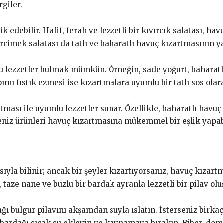
giler.
ik edebilir. Hafif, ferah ve lezzetli bir kıvırcık salatası, 
mercimek salatası da tatlı ve baharatlı havuç kızartmasının y
u lezzetler bulmak mümkün. Örneğin, sade yoğurt, baharatlı,
ımı fıstık ezmesi ise kızartmalara uyumlu bir tatlı sos olara
tması ile uyumlu lezzetler sunar. Özellikle, baharatlı havuç
, deniz ürünleri havuç kızartmasına mükemmel bir eşlik yapabi
la bilinir; ancak bir şeyler kızartıyorsanız, havuç kızartma
taze nane ve buzlu bir bardak ayranla lezzetli bir pilav oluş
rdağı bulgur pilavını akşamdan suyla ıslatın. İsterseniz birk
bardağı sıcak su ekleyin ve kaynamaya bırakın. Biber, doma