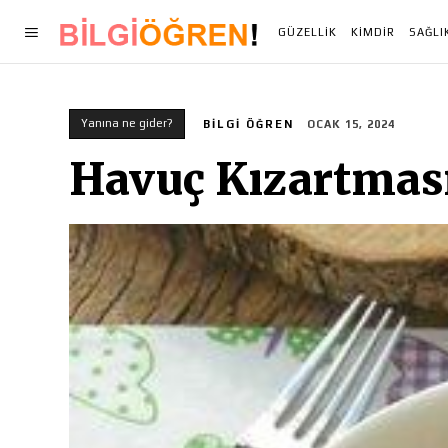
GÜZELLIK
KIMDIR
SAĞLI
Yanına ne gider?
BILGI ÖĞREN
OCAK 15, 2024
Havuç Kızartması