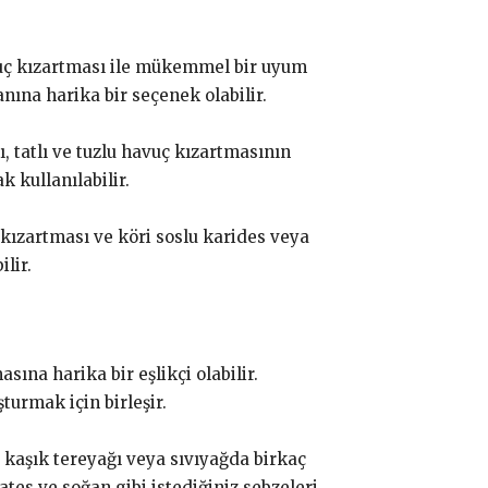
havuç kızartması ile mükemmel bir uyum
anına harika bir seçenek olabilir.
 tatlı ve tuzlu havuç kızartmasının
k kullanılabilir.
 kızartması ve köri soslu karides veya
lir.
sına harika bir eşlikçi olabilir.
turmak için birleşir.
aç kaşık tereyağı veya sıvıyağda birkaç
tes ve soğan gibi istediğiniz sebzeleri