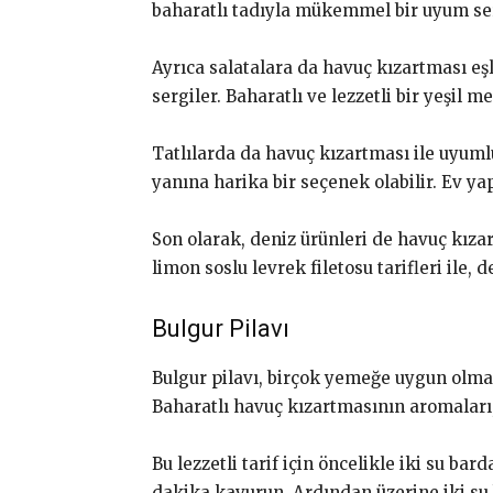
baharatlı tadıyla mükemmel bir uyum ser
Ayrıca salatalara da havuç kızartması eşl
sergiler. Baharatlı ve lezzetli bir yeşil 
Tatlılarda da havuç kızartması ile uyuml
yanına harika bir seçenek olabilir. Ev yap
Son olarak, deniz ürünleri de havuç kızar
limon soslu levrek filetosu tarifleri ile
Bulgur Pilavı
Bulgur pilavı, birçok yemeğe uygun olmasıy
Baharatlı havuç kızartmasının aromaları, 
Bu lezzetli tarif için öncelikle iki su ba
dakika kavurun. Ardından üzerine iki su 