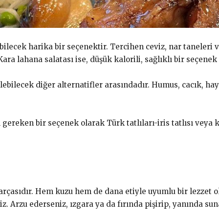
ebilecek harika bir seçenektir. Tercihen ceviz, nar taneleri
. Kara lahana salatası ise, düşük kalorili, sağlıklı bir seçenek
lebilecek diğer alternatifler arasındadır. Humus, cacık, hayd
gereken bir seçenek olarak Türk tatlıları-iris tatlısı veya k
arçasıdır. Hem kuzu hem de dana etiyle uyumlu bir lezzet olu
z. Arzu ederseniz, ızgara ya da fırında pişirip, yanında suna