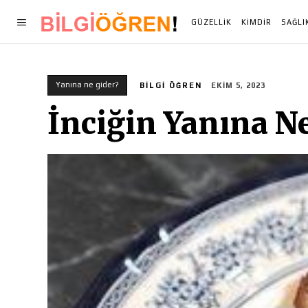
GÜZELLIK
KIMDIR
SAĞLI
Yanına ne gider?
BILGI ÖĞREN
EKIM 5, 2023
İnciğin Yanına Ne