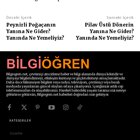
Önceki İçerik
Sonraki İçerik
Peynirli Poğaçanın
Pilav Üstü Dönerin
Yanına Ne Gider?
Yanına Ne Gider?
Yanında Ne Yemeliyiz?
Yanında Ne Yemeliyiz?
Bilgiogren.net, çevrimiçi zincirleme haber ve bilgi alanında dünya lideridir ve
dünyayı bilgilendirmeyi, etkileşim kurmayı ve güçlendirmeyi amaçlamaktadır.
Daha önce bilinmeyen bilgileri veya radyo, televizyon, çevrimiçi veya basılı
medyada yayınlanan güncel olayları ortaya çıkarıyoruz. İçeriğimize artık cep
telefonunuzdan da ulaşabilirsiniz. Hareket halindeki yaşam tarzınız sizi nereye
götürürse götürsün, Bilgiogren.net haberleri doğrudan size getiriyor.
KATEGORİLER
Güzellik