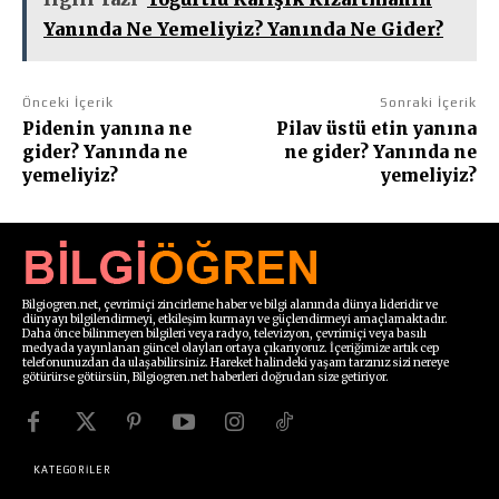
Yanında Ne Yemeliyiz? Yanında Ne Gider?
Önceki İçerik
Sonraki İçerik
Pidenin yanına ne
Pilav üstü etin yanına
gider? Yanında ne
ne gider? Yanında ne
yemeliyiz?
yemeliyiz?
Bilgiogren.net, çevrimiçi zincirleme haber ve bilgi alanında dünya lideridir ve
dünyayı bilgilendirmeyi, etkileşim kurmayı ve güçlendirmeyi amaçlamaktadır.
Daha önce bilinmeyen bilgileri veya radyo, televizyon, çevrimiçi veya basılı
medyada yayınlanan güncel olayları ortaya çıkarıyoruz. İçeriğimize artık cep
telefonunuzdan da ulaşabilirsiniz. Hareket halindeki yaşam tarzınız sizi nereye
götürürse götürsün, Bilgiogren.net haberleri doğrudan size getiriyor.
KATEGORİLER